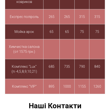
ковриков
Експрес поліроль
265
265
315
315
Мойка арок
65
65
75
75
Химчистка салона
(от 1575 грн.)
Комплекс "Lux"
685
735
790
840
(п.-4,5,8,9,10,21)
Комплекс "VIP"
895
1000
1155
1260
Наші Контакти