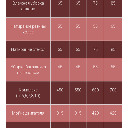
Влажная уборка
65
65
75
85
салона
Натирание резины
55
55
55
65
колес
Натирание стекол
65
65
75
85
Уборка багажника
45
45
55
55
пылесосом
Комплекс
450
550
600
700
(п.-5,6,7,8,10)
Мойка двигателя
315
315
420
420